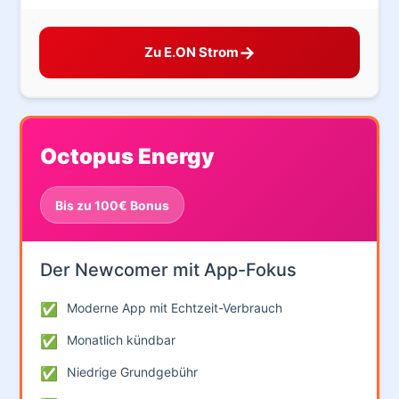
→
Zu E.ON Strom
Octopus Energy
Bis zu 100€ Bonus
Der Newcomer mit App-Fokus
✅
Moderne App mit Echtzeit-Verbrauch
✅
Monatlich kündbar
✅
Niedrige Grundgebühr