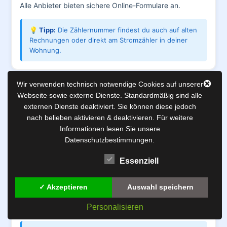
Alle Anbieter bieten sichere Online-Formulare an.
💡 Tipp:
Die Zählernummer findest du auch auf alten
Rechnungen oder direkt am Stromzähler in deiner
Wohnung.
Wir verwenden technisch notwendige Cookies auf unserer
4
Webseite sowie externe Dienste. Standardmäßig sind alle
externen Dienste deaktiviert. Sie können diese jedoch
📝
nach belieben aktivieren & deaktivieren. Für weitere
Informationen lesen Sie unsere
Datenschutzbestimmungen.
Kündigung läuft automatisch
In den meisten Fällen kündigt der neue Anbieter
Essenziell
automatisch bei deinem alten Versorger. Du musst nichts
tun. Nur wenn du ein Sonderkündigungsrecht hast (z.B.
✓ Akzeptieren
Auswahl speichern
bei Preiserhöhung oder Umzug), solltest du selbst
Personalisieren
kündigen – das geht schneller.